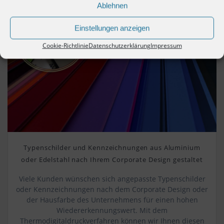
Ablehnen
Einstellungen anzeigen
Cookie-Richtlinie
Datenschutzerklärung
Impressum
Typenschilder und Kennzeichnungen aus Aluminium
oder Edelstahl nach Ihrem Corporate Design gestaltet
Viele Kunden wünschen sich angepasste Typenschilder
oder Kennzeichnungen nach dem Corporate Design oder
der Hausfarbe des Unternehmens für einen hohen
Wiedererkennungswert. Mit dem
Thermodigitaldruckverfahren können wir Ihnen diesen