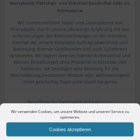
Murrplastik Plättchen- und Etiketten beschriftet oder als
Rohmaterial
Wir nutzen mehrere Inkjet- und Lasersysteme von
Murrplastik. Durch unsere jahrelange Erfahrung mit den
Anforderungen der Kennzeichnungen in der Industrie,
konnten wir unsere komplette Auftragsabwicklung und
Betreuung diverser Großkunden und auch Zulieferern
optimieren. Wir lagern diverses Standardrohmaterial und
können Bestellungen ohne Probleme in kürzester Zeit
bedienen. Sie benötigen eine Beratung für die
Beschilderung bestimmter Module oder Anforderungen?
Unser geschultes Team unterstützt Sie gerne.
Bestellliste für Datensätze anfordern? >>
Wir verwenden Cookies, um unsere Website und unseren Service zu
Zum OnlineShop für Rohmaterial von Murrplastik
optimieren.
Cookies akzeptieren