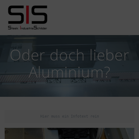
Skip
to
content
Oder doch lieber
Aluminium?
Hier muss ein Infotext rein