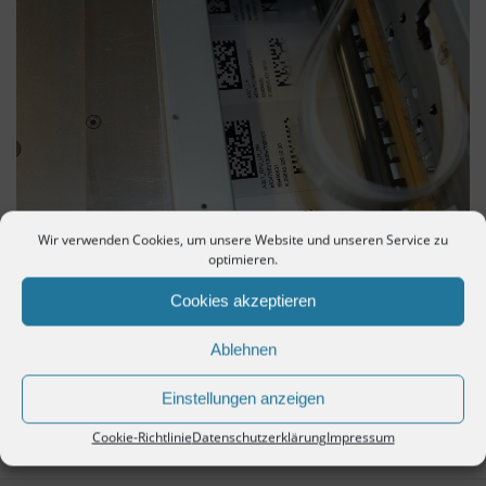
Wir verwenden Cookies, um unsere Website und unseren Service zu
optimieren.
Aluminiu
Cookies akzeptieren
m
Thermodi
Ablehnen
gital, alles
ist
möglich
Einstellungen anzeigen
Cookie-Richtlinie
Datenschutzerklärung
Impressum